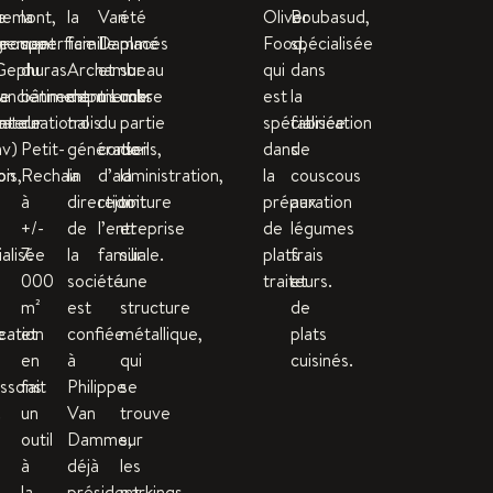
uemont,
e
la
la
Van
été
Oliver
Boubasud,
nnement
ée
groupe
superficie
famille
Damme
placés
Food,
spécialisée
Gephuras
du
Archambeau
et
sur
qui
dans
te
(anciennement Locks
bâtiment
depuis
membre
une
est
la
ateur
e-
International
de
trois
du
partie
spécialisée
fabrication
nv)
Petit-
générations,
conseil
de
dans
de
ion
is,
Rechain
la
d’administration,
la
la
couscous
à
direction
rejoint
toiture
préparation
aux
+/-
de
l’entreprise
et
de
légumes
alisée
7.
la
familiale.
sur
plats
frais
000
société
une
traiteurs.
et
m²
est
structure
de
e
cation
et
confiée
métallique,
plats
en
à
qui
cuisinés.
issons
fait
Philippe
se
.
un
Van
trouve
outil
Damme,
sur
à
déjà
les
la
président
parkings