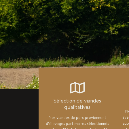
Sélection de viandes
qualitatives
No
ave
Nos viandes de porc proviennent
aup
d’élevages partenaires sélectionnés