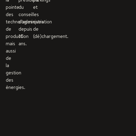
pointe
du
et
des
conseil
les
technologies
d’administration
quais
de
depuis
de
production
10
(dé)chargement.
mais
ans.
aussi
de
la
gestion
des
énergies.