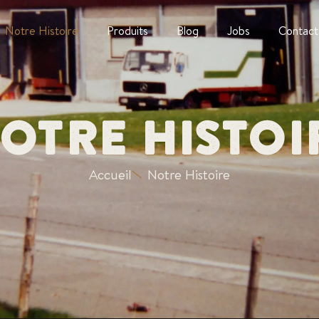
Notre Histoire
Produits
Blog
Jobs
Contact
OTRE HISTOI
Accueil
Notre Histoire