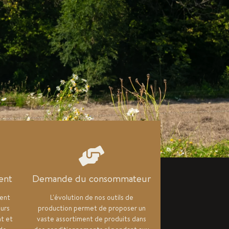
ent
Demande du consommateur
sent
L'évolution de nos outils de
ours
production permet de proposer un
nt et
vaste assortiment de produits dans