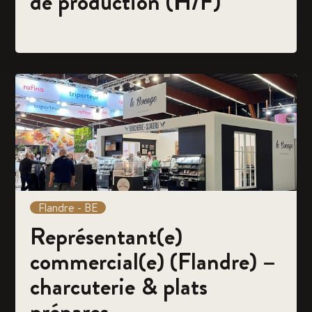
de production (H/F)
Flandre - BE
Représentant(e)
commercial(e) (Flandre) –
charcuterie & plats
prépares