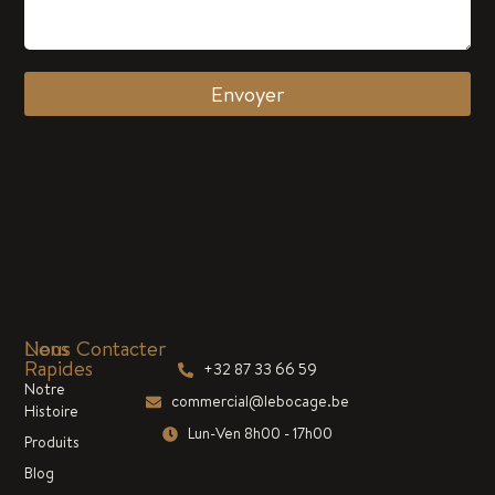
Envoyer
Liens
Nous Contacter
Rapides
+32 87 33 66 59
Notre
commercial@lebocage.be
Histoire
Lun-Ven 8h00 - 17h00
Produits
Blog