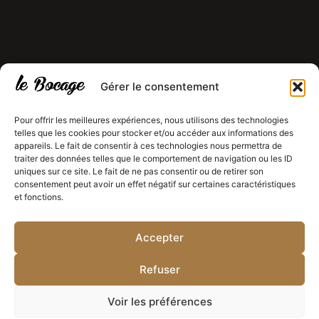
Gérer le consentement
Pour offrir les meilleures expériences, nous utilisons des technologies
telles que les cookies pour stocker et/ou accéder aux informations des
appareils. Le fait de consentir à ces technologies nous permettra de
traiter des données telles que le comportement de navigation ou les ID
uniques sur ce site. Le fait de ne pas consentir ou de retirer son
consentement peut avoir un effet négatif sur certaines caractéristiques
et fonctions.
Legal Document 1
Legal Document 2
Legal Document 3
Accepter
Refuser
© 2026 All rights reserved.
Site designed by
Budddies
Voir les préférences