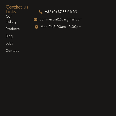
Quick
Contact us
Links
+32 (0) 87 33 66 59
Our
commercial@dargifral.com
history
Mon-Fri 8.00am - 5.00pm
Products
Blog
Jobs
Contact