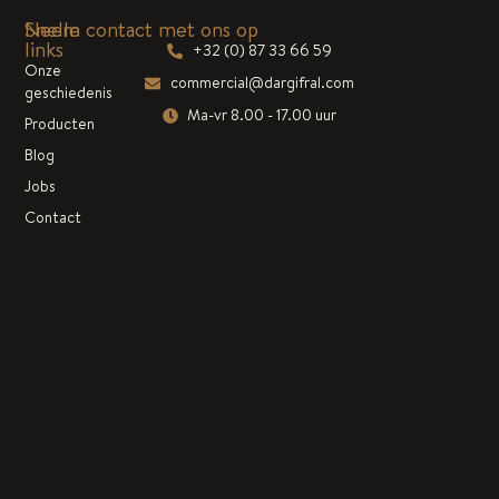
Snelle
Neem contact met ons op
links
+32 (0) 87 33 66 59
Onze
commercial@dargifral.com
geschiedenis
Ma-vr 8.00 - 17.00 uur
Producten
Blog
Jobs
Contact