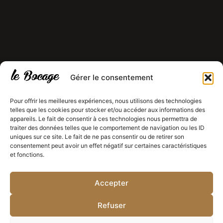
Gérer le consentement
Pour offrir les meilleures expériences, nous utilisons des technologies
telles que les cookies pour stocker et/ou accéder aux informations des
appareils. Le fait de consentir à ces technologies nous permettra de
traiter des données telles que le comportement de navigation ou les ID
uniques sur ce site. Le fait de ne pas consentir ou de retirer son
consentement peut avoir un effet négatif sur certaines caractéristiques
et fonctions.
Juridisch document 1
Juridisch document 2
Juridisch document 3
Accepter
© 2026 Alle rechten voorbehouden.
Refuser
Website ontworpen door
Budddies