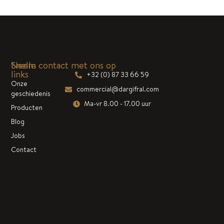
Snelle
Neem contact met ons op
links
+32 (0) 87 33 66 59
Onze
commercial@dargifral.com
geschiedenis
Ma-vr 8.00 - 17.00 uur
Producten
Blog
Jobs
Contact