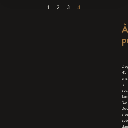
1
2
3
4
p
Dep
45
ans
la
soc
fami
‘Le
Boc
s’e
spé
dan