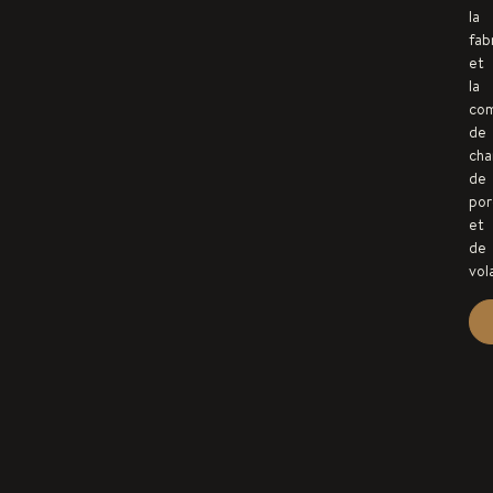
la
fab
et
la
com
de
cha
de
por
et
de
vola