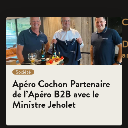
C
D
a
Société
Apéro Cochon Partenaire
de l’Apéro B2B avec le
Ministre Jeholet