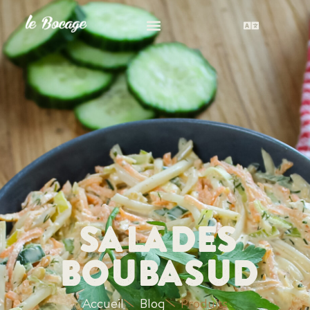
Salades
Boubasud
Accueil
Blog
Produits