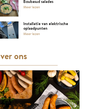
Boubasud salades
Meer lezen
Installatie van elektrische
oplaadpunten
Meer lezen
ver ons