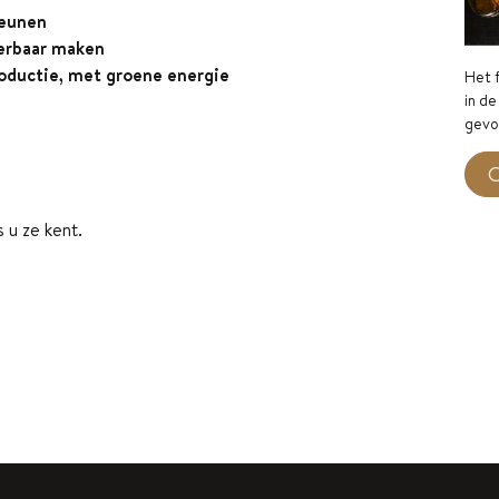
teunen
erbaar maken
oductie, met groene energie
Het f
in de
gevo
O
 u ze kent.