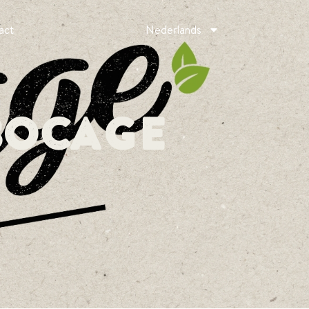
act
Nederlands
Bocage