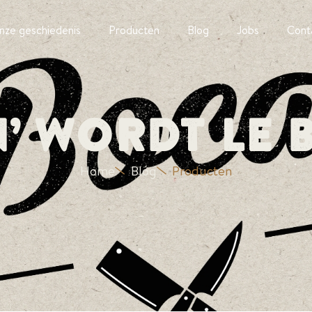
nze geschiedenis
Producten
Blog
Jobs
Cont
n’ wordt Le 
Home
Blog
Producten