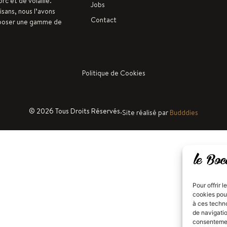
rc et de volaille.
Jobs
isans, nous l’avons
Contact
oposer une gamme de
Politique de Cookies
© 2026 Tous Droits Réservés.
Site réalisé par
Budddies
Pour offrir 
cookies pour
à ces techn
de navigatio
consentement