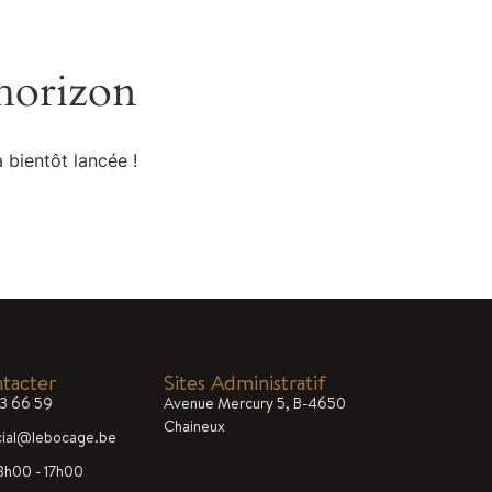
Français
’horizon
 bientôt lancée !
tacter
Sites Administratif
33 66 59
Avenue Mercury 5, B-4650
Chaineux
ial@lebocage.be
8h00 - 17h00