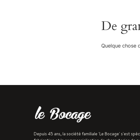
De gran
Quelque chose d’
Depuis 45 ans, la société familiale 'Le Bocage' s'est spéc