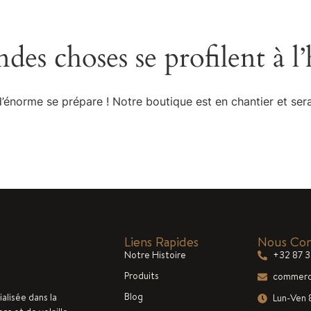
Notre Histoire
Produits
Blog
Jobs
Contact
des choses se profilent à l
énorme se prépare ! Notre boutique est en chantier et sera
Liens Rapides
Nous Con
Notre Histoire
+32 87 
Produits
commerc
Blog
ialisée dans la
Lun-Ven 