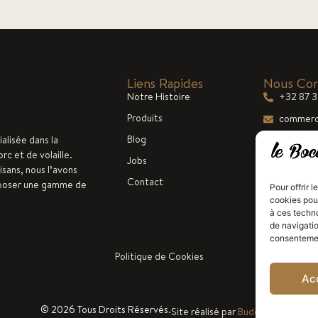
Liens Rapides
Nous Con
Notre Histoire
+32 87 
Produits
commerc
Blog
ialisée dans la
Lun-Ven 
rc et de volaille.
Jobs
isans, nous l’avons
Contact
oposer une gamme de
Pour offrir 
cookies pour
à ces techn
de navigatio
consentement
Politique de Cookies
Ac
© 2026 Tous Droits Réservés.
Site réalisé par
Budddies