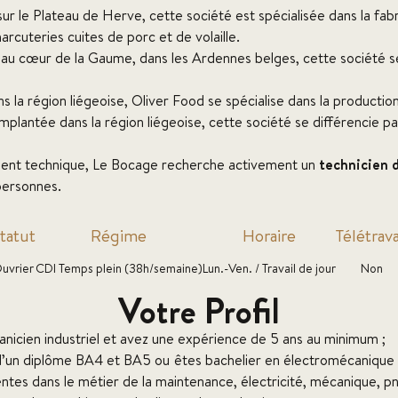
ur le Plateau de Herve, cette société est spécialisée dans la fabr
rcuteries cuites de porc et de volaille.
 au cœur de la Gaume, dans les Ardennes belges, cette société s
s la région liégeoise, Oliver Food se spécialise dans la productio
mplantée dans la région liégeoise, cette société se différencie p
ent technique, Le Bocage recherche activement un
technicien 
personnes.
tatut
Régime
Horaire
Télétrava
uvrier
CDI Temps plein (38h/semaine)
Lun.-Ven. / Travail de jour
Non
Votre Profil
nicien industriel et avez une expérience de 5 ans au minimum ;
’un diplôme BA4 et BA5 ou êtes bachelier en électromécanique 
tes dans le métier de la maintenance, électricité, mécanique, p