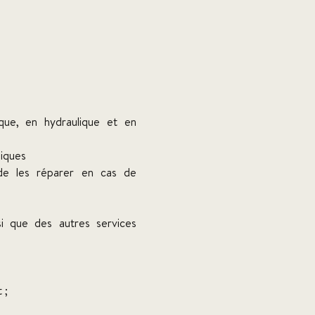
que, en hydraulique et en
niques
de les réparer en cas de
si que des autres services
 ;