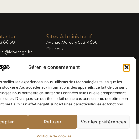
tacter
Sites Administratif
33 66 59
Avenue Mercury 5, B-4650
Chaineux
ial@lebocage.be
8h00 - 17h00
Gérer le consentement
les meilleures expériences, nous utilisons des technologies telles que les
 stocker et/ou accéder aux informations des appareils. Le fait de consentir
ologies nous permettra de traiter des données telles que le comportement
n ou les ID uniques sur ce site. Le fait de ne pas consentir ou de retirer son
 peut avoir un effet négatif sur certaines caractéristiques et fonctions.
cepter
Refuser
Voir les préférences
Politique de cookies