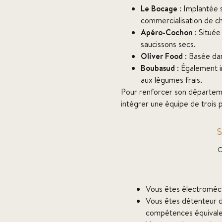
Le Bocage
: Implantée s
commercialisation de cha
Apéro-Cochon
: Située
saucissons secs.
Oliver Food
: Basée dan
Boubasud
: Également i
aux légumes frais.
Pour renforcer son départem
intégrer une équipe de trois 
S
O
Vous êtes électroméca
Vous êtes détenteur d
compétences équivalen