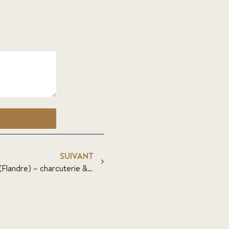
SUIVANT
Représentant(e) commercial(e) (Flandre) – charcuterie & plats prépares