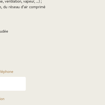
 ventilation, vapeur, …) ;
de, du réseau d’air comprimé
oudée
léphone
ion