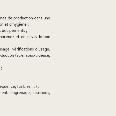
ignes de production dans une
on et d’hygiène ;
es équipements ;
omprenez et en suivez le bon
sage, vérifications d’usage,
uction (scie, sous-videuse,
 ;
quence, fusibles, …) ;
ment, engrenage, courroies,