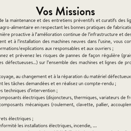
Vos Missions
e la maintenance et des entretiens préventifs et curatifs des l
agro-alimentaire en respectant les bonnes pratiques de fabricati
ière proactive à l’amélioration continue de l’infrastructure et d
nt et à l’installation des machines neuves dans l’usine, vous c
rmations/explications aux responsables et aux ouvriers ;
nez et prévenez les risques de pannes de façon régulière (grais
 défectueuses…) sur l’ensemble des machines et lignes de prod
oyage, au changement et à la réparation du matériel défectueux
nt les tâches demandées et en réalisez un compte-rendu ;
s techniques d’intervention ;
posants électriques (disjoncteurs, thermiques, variateurs de fré
omposants mécaniques (roulement, clavette, pallier, accouple
rets électriques ;
ormité les installations électriques, incendie, ….