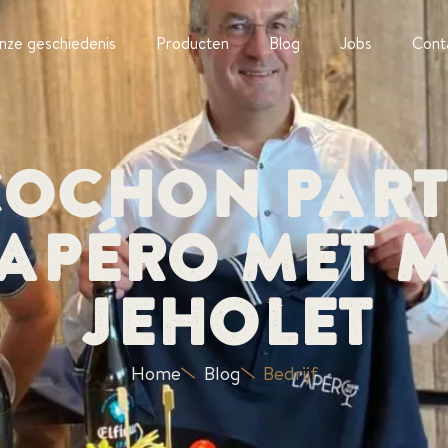
nze geschiedenis
Producten
Blog
Jobs
Cont
Cochon Part
 Apéro met m
Jeholet
Home
Blog
Bedrijf