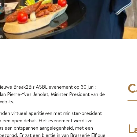
C
nieuwe Break2Biz ASBL evenement op 30 juni:
an Pierre-Yves Jeholet, Minister President van de
web-tv.
den virtueel aperitieven met minister-president
 in een open debat. Het evenement werd live
La
 was een ontspannen aangelegenheid, met een
bezorgd. Er zat een biertje in van Brasserie Elfique