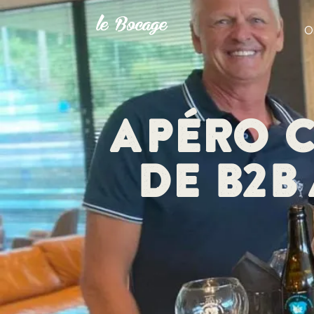
O
Apéro 
de B2B