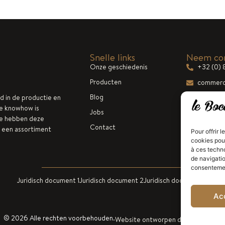
Snelle links
Neem con
Onze geschiedenis
+32 (0) 
Producten
commerc
Blog
rd in de productie en
Ma-vr 8.
e knowhow is
Jobs
we hebben deze
Contact
 een assortiment
Pour offrir 
cookies pour
à ces techn
de navigatio
consentement
Juridisch document 1
Juridisch document 2
Juridisch document 3
Ac
© 2026 Alle rechten voorbehouden.
Website ontworpen door
Budddies