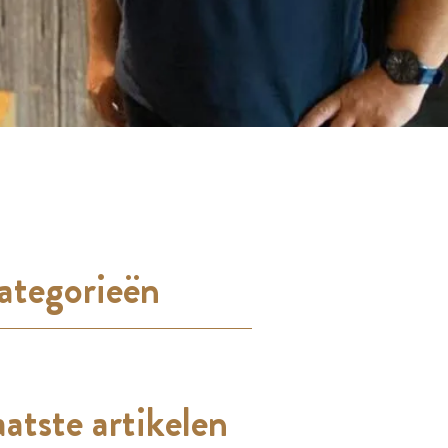
ategorieën
atste artikelen