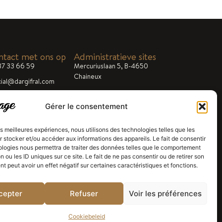
tact met ons op
Administratieve sites
87 33 66 59
Mercuriuslaan 5, B-4650
Chaineux
ial@dargifral.com
00 - 17.00 uur
Gérer le consentement
les meilleures expériences, nous utilisons des technologies telles que les
 stocker et/ou accéder aux informations des appareils. Le fait de consentir
ologies nous permettra de traiter des données telles que le comportement
n ou les ID uniques sur ce site. Le fait de ne pas consentir ou de retirer son
 peut avoir un effet négatif sur certaines caractéristiques et fonctions.
cepter
Refuser
Voir les préférences
Cookiebeleid