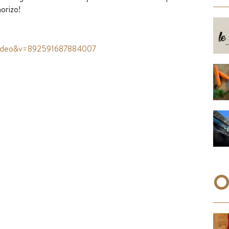
orizo!
video&v=892591687884007
O