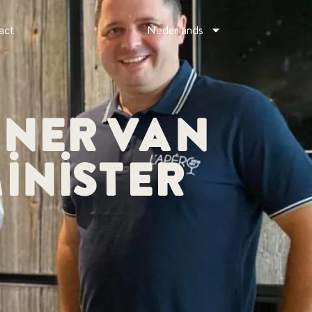
act
Nederlands
ner van
inister