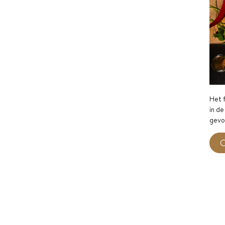
Het f
in de
gevo
O