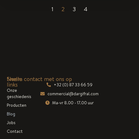
1
2
3
4
Snelle
Neem contact met ons op
links
+32 (0) 87 33 66 59
Onze
commercial@dargifral.com
geschiedenis
Ma-vr 8.00 - 17.00 uur
Producten
Blog
Jobs
Contact