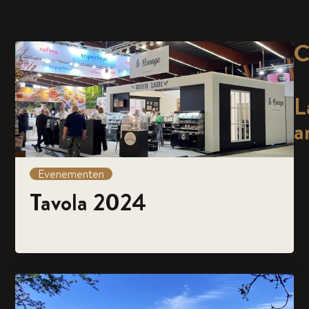
C
L
a
Evenementen
Tavola 2024