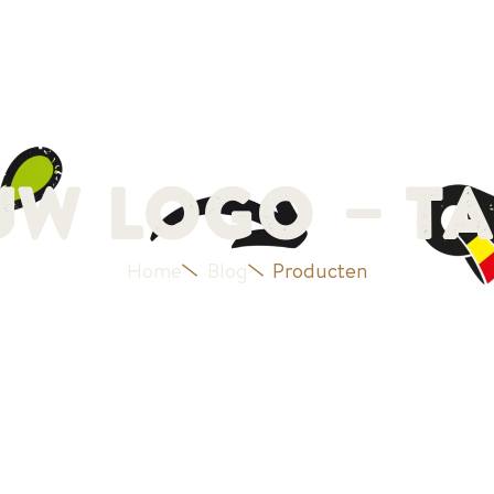
nze geschiedenis
Producten
Blog
Jobs
Cont
uw logo – Ta
Home
Blog
Producten