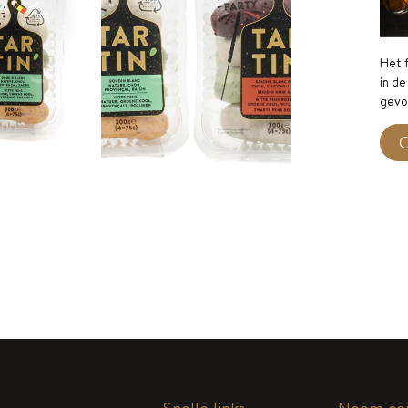
Het f
in de
gevo
O