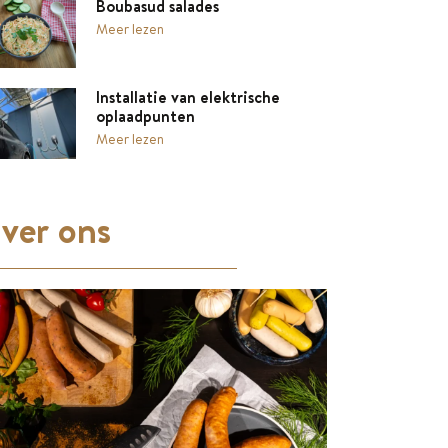
Boubasud salades
Meer lezen
Installatie van elektrische
oplaadpunten
Meer lezen
ver ons