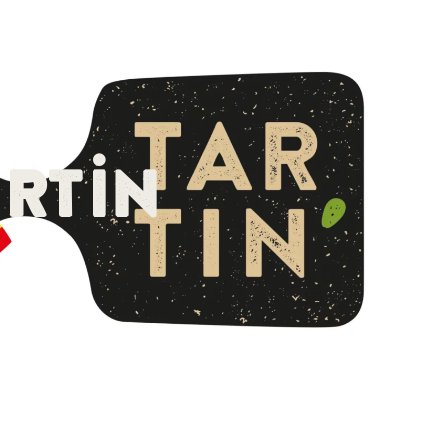
act
Nederlands
rtin