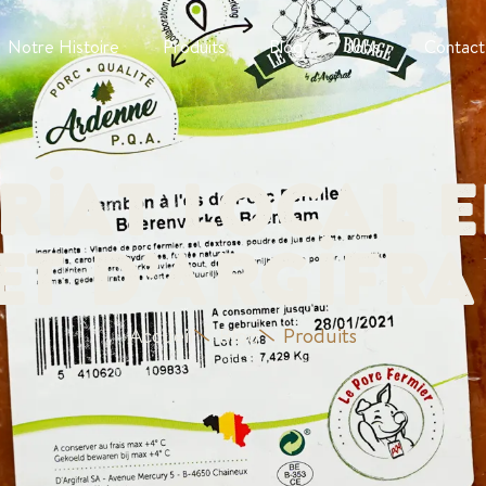
Notre Histoire
Produits
Blog
Jobs
Contact
riat Local e
et D’Argifra
Accueil
Blog
Produits