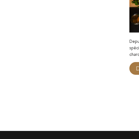
Depui
spéci
charc
D