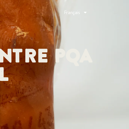
Français
ntre PQA
l