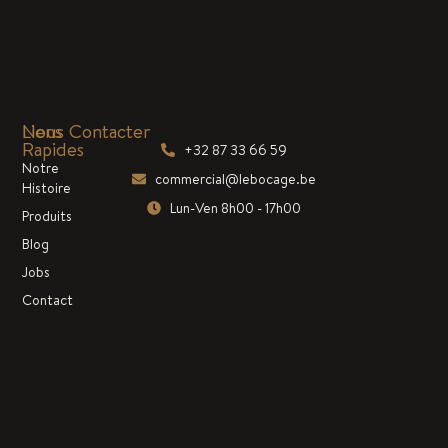
Liens
Nous Contacter
Rapides
+32 87 33 66 59
Notre
commercial@lebocage.be
Histoire
Lun-Ven 8h00 - 17h00
Produits
Blog
Jobs
Contact