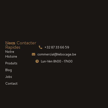
Liens
Nous Contacter
Rapides
+32 87 33 66 59
Notre
commercial@lebocage.be
Histoire
Lun-Ven 8h00 - 17h00
Produits
Blog
Jobs
Contact