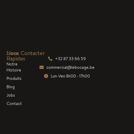
Liens
Nous Contacter
Rapides
+32 87 33 66 59
Notre
commercial@lebocage.be
Histoire
Lun-Ven 8h00 - 17h00
Produits
Blog
Jobs
Contact