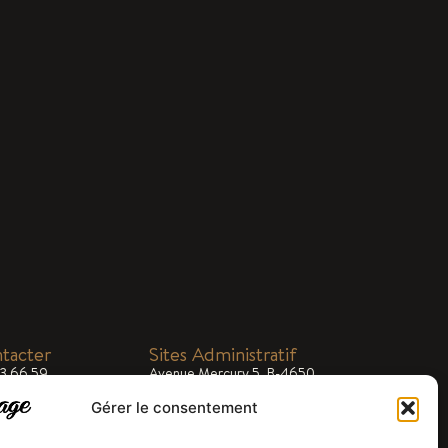
tacter
Sites Administratif
33 66 59
Avenue Mercury 5, B-4650
Chaineux
ial@lebocage.be
8h00 - 17h00
Gérer le consentement