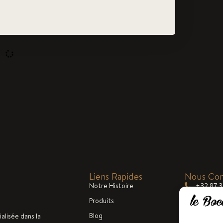
Liens Rapides
Nous Con
Notre Histoire
+32 87 
Produits
commerc
Blog
ialisée dans la
Lun-Ven 
rc et de volaille.
Jobs
isans, nous l’avons
Contact