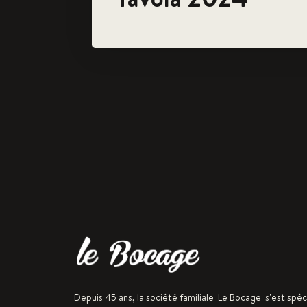
Depuis 45 ans, la société familiale 'Le Bocage' s'est spéc
fabrication et la commercialisation de charcuteries de po
Notre savoir-faire est issu de plusieurs générations d’art