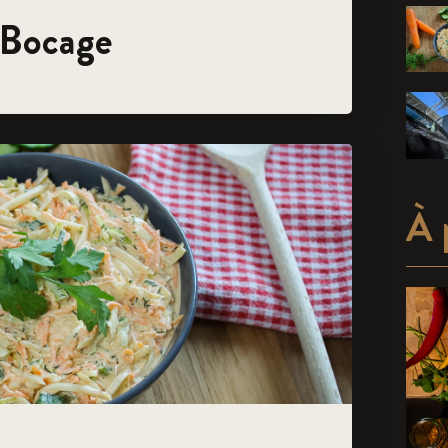
e Bocage
À 