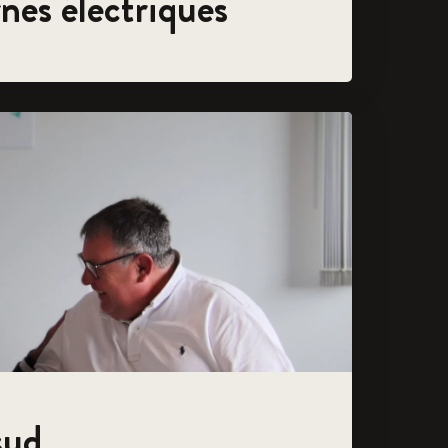
rnes électriques
sud