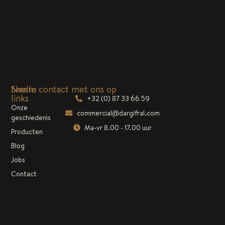
Snelle
Neem contact met ons op
links
+32 (0) 87 33 66 59
Onze
commercial@dargifral.com
geschiedenis
Ma-vr 8.00 - 17.00 uur
Producten
Blog
Jobs
Contact