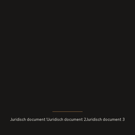
Juridisch document 1
Juridisch document 2
Juridisch document 3
© 2026 Alle rechten voorbehouden.
Website ontworpen door
Budddies